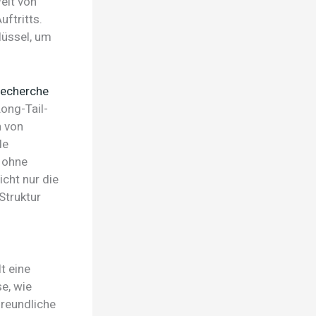
elt von
ftritts.
lüssel, um
echerche
ong-Tail-
n von
de
 ohne
cht nur die
Struktur
t eine
e, wie
freundliche