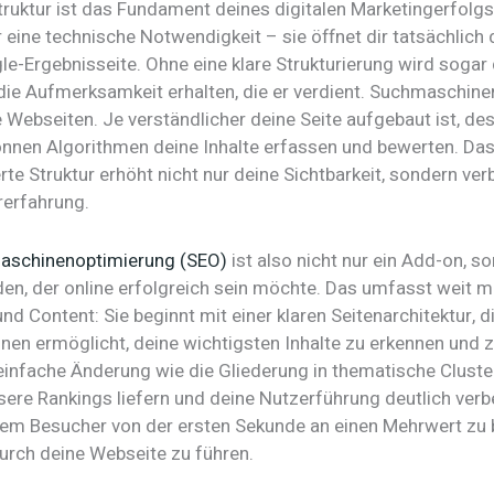
ruktur ist das Fundament deines digitalen Marketingerfolgs.
 eine technische Notwendigkeit – sie öffnet dir tatsächlich 
le-Ergebnisseite. Ohne eine klare Strukturierung wird sogar
 die Aufmerksamkeit erhalten, die er verdient. Suchmaschinen
e Webseiten. Je verständlicher deine Seite aufgebaut ist, de
önnen Algorithmen deine Inhalte erfassen und bewerten. Das
rte Struktur erhöht nicht nur deine Sichtbarkeit, sondern ve
rerfahrung.
aschinenoptimierung (SEO)
ist also nicht nur ein Add-on, s
den, der online erfolgreich sein möchte. Das umfasst weit m
d Content: Sie beginnt mit einer klaren Seitenarchitektur, d
en ermöglicht, deine wichtigsten Inhalte zu erkennen und 
einfache Änderung wie die Gliederung in thematische Cluste
sere Rankings liefern und deine Nutzerführung deutlich ver
, dem Besucher von der ersten Sekunde an einen Mehrwert zu 
 durch deine Webseite zu führen.