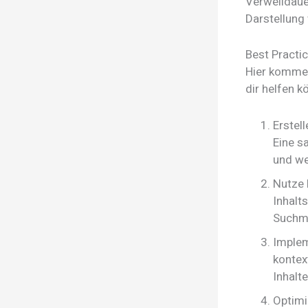
Verweildaue
Darstellung
Best Practi
Hier kommen
dir helfen k
Erstell
Eine s
und we
Nutze 
Inhalt
Suchma
Implem
kontex
Inhalt
Optimi