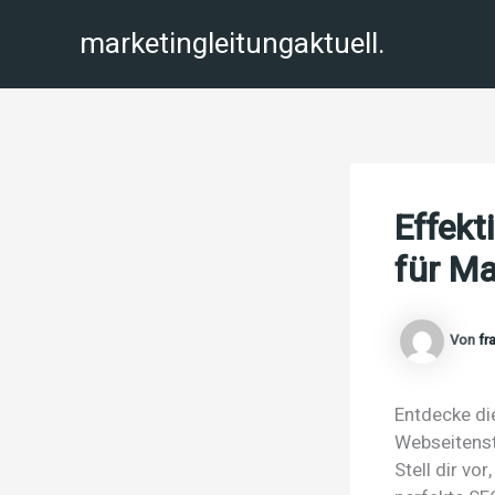
Zum
marketingleitungaktuell.
Inhalt
springen
Effekt
für Ma
Von
fr
Entdecke di
Webseitenst
Stell dir vo