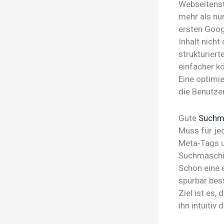
Webseitenst
mehr als nur
ersten Goog
Inhalt nicht
strukturiert
einfacher k
Eine optimie
die Benutze
Gute
Suchm
Muss für je
Meta-Tags un
Suchmaschin
Schon eine 
spürbar bes
Ziel ist es
ihn intuitiv