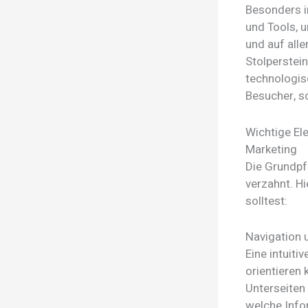
Besonders 
und Tools, u
und auf all
Stolperstei
technologis
Besucher, s
Wichtige El
Marketing
Die Grundpfe
verzahnt. H
solltest:
Navigation 
Eine intuiti
orientieren 
Unterseiten 
welche Info