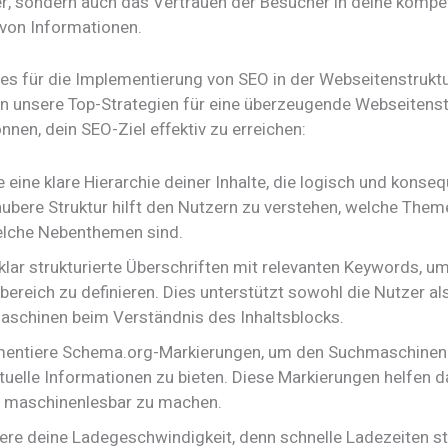
r, sondern auch das Vertrauen der Besucher in deine kompe
 von Informationen.
ces für die Implementierung von SEO in der Webseitenstrukt
 unsere Top-Strategien für eine überzeugende Webseitenstr
önnen, dein SEO-Ziel effektiv zu erreichen:
e eine klare Hierarchie deiner Inhalte, die logisch und konseq
aubere Struktur hilft den Nutzern zu verstehen, welche Them
lche Nebenthemen sind.
klar strukturierte Überschriften mit relevanten Keywords, u
sbereich zu definieren. Dies unterstützt sowohl die Nutzer al
schinen beim Verständnis des Inhaltsblocks.
entiere Schema.org-Markierungen, um den Suchmaschinen
tuelle Informationen zu bieten. Diese Markierungen helfen da
e maschinenlesbar zu machen.
ere deine Ladegeschwindigkeit, denn schnelle Ladezeiten st