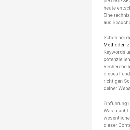
perfekte SEO
heute entsc
Eine techni
aus Besuche
Schon bei de
Methoden
z
Keywords un
potenzielle
Recherche l
dieses Fund
richtigen Sc
deiner Webs
Einführung 
Was macht ei
wesentliche
dieser Conte