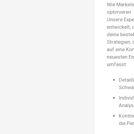
Wie Marketi
optimieren
Unsere Expe
entwickelt, 
deine beste
Strategien, 
auf eine Ko
neuesten En
umfasst:
Detaill
Schwäc
Indivi
Analys
Kontin
die Pe