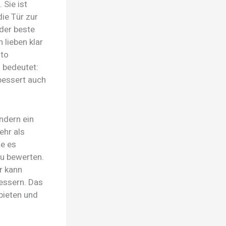
 Sie ist
die Tür zur
 der beste
 lieben klar
sto
 bedeutet:
rbessert auch
ondern ein
ehr als
ie es
zu bewerten.
r kann
bessern. Das
bieten und