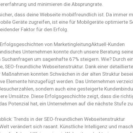
ererfahrung und minimieren die Absprungrate.
 sicher, dass deine Webseite mobilfreundlich ist. Da immer 
obile Geräte zugreifen, ist eine für Mobilgeräte optimierte Se
eidender Faktor für den Erfolg.
: Erfolgsgeschichten von MarketingleitungAktuell-Kunden
tändisches Unternehmen konnte durch unsere Beratung sein
 Suchanfragen um sagenhafte 67% steigern. Wie? Durch ei
e, SEO-freundliche Webseitenstruktur. Dank einer detailliert
r Maßnahmen konnten Schwächen in der alten Struktur besei
tive Elemente hinzugefügt werden. Das Unternehmen verzeic
Besucherzahlen, sondern auch eine gesteigerte Kundenbind
here Umsätze. Diese Erfolgsgeschichte zeigt, dass die richti
das Potenzial hat, ein Unternehmen auf die nächste Stufe zu
blick: Trends in der SEO-freundlichen Webseitenstruktur
 Welt verändert sich rasant. Künstliche Intelligenz und masch