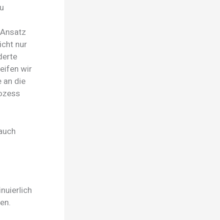
zu
 Ansatz
icht nur
derte
eifen wir
 an die
rozess
 auch
nuierlich
en.