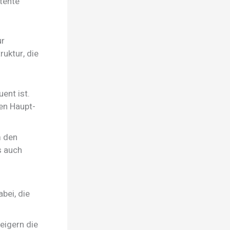
tente
ur
uktur, die
uent ist.
en Haupt-
m den
s auch
bei, die
eigern die