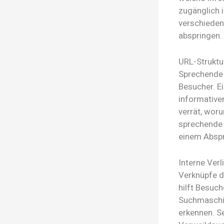
zugänglich 
verschieden
abspringen.
URL-Struktu
Sprechende 
Besucher. E
informative
verrät, woru
sprechende 
einem Abspr
Interne Verl
Verknüpfe de
hilft Besuch
Suchmaschin
erkennen. Se