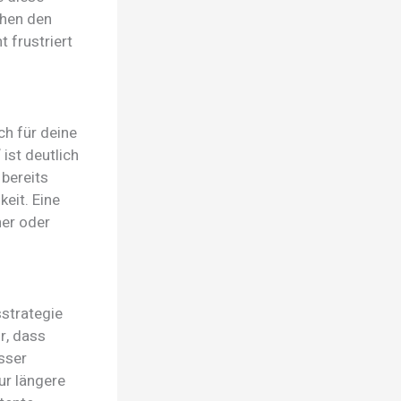
chen den
 frustriert
ch für deine
ist deutlich
 bereits
keit. Eine
er oder
sstrategie
r, dass
sser
nur längere