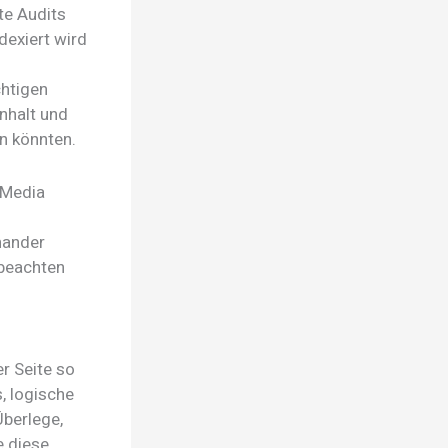
te Audits
ndexiert wird
chtigen
nhalt und
n könnten.
 Media
inander
 beachten
er Seite so
, logische
Überlege,
e diese