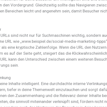
in den Vordergrund. Gleichzeitig sollte das Navigieren zwis
en Bereichen leicht und angenehm sein, damit Besucher nicht
r
URLs sind nicht nur für Suchmaschinen wichtig, sondern au
ine URL wie „www.beispiel.de/social-media-marketing-tipps“ 
r als eine kryptische Zahlenfolge. Wenn die URL den Nutzern
m es auf der Seite geht, steigert das die Klickwahrscheinlich
URL kann den Unterschied zwischen einem weiteren Besuch
ungs sein.
inkung
ine Inhalte intelligent. Eine durchdachte interne Verlinkung
ern, tiefer in deine Themenwelt einzutauchen und sorgt dafü
en den Zusammenhang und die Relevanz deiner Inhalte be
iten, die sinnvoll miteinander verknüpft sind, fördern nicht 