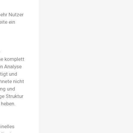
mehr Nutzer
ite ein
e
ne komplett
en Analyse
tigt und
hnete nicht
ung und
ge Struktur
 heben.
inelles