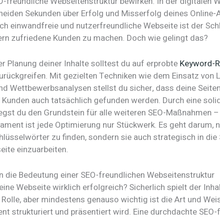
-freundliche Webseitenstruktur bewirken. In der digitalen W
heiden Sekunden über Erfolg und Misserfolg deines Online-Au
sch einwandfreie und nutzerfreundliche Webseite ist der Sch
rn zufriedene Kunden zu machen. Doch wie gelingt das?
r Planung deiner Inhalte solltest du auf erprobte
Keyword-R
urückgreifen. Mit gezielten Techniken wie dem Einsatz von L
d Wettbewerbsanalysen stellst du sicher, dass deine Seite
n Kunden auch tatsächlich gefunden werden. Durch eine soli
egst du den Grundstein für alle weiteren SEO-Maßnahmen –
ament ist jede Optimierung nur Stückwerk. Es geht darum, ni
hlüsselwörter zu finden, sondern sie auch strategisch in die 
eite einzuarbeiten.
in die Bedeutung einer SEO-freundlichen Webseitenstruktur
ne Webseite wirklich erfolgreich? Sicherlich spielt der Inhal
 Rolle, aber mindestens genauso wichtig ist die Art und Weis
nt strukturiert und präsentiert wird. Eine durchdachte SEO-